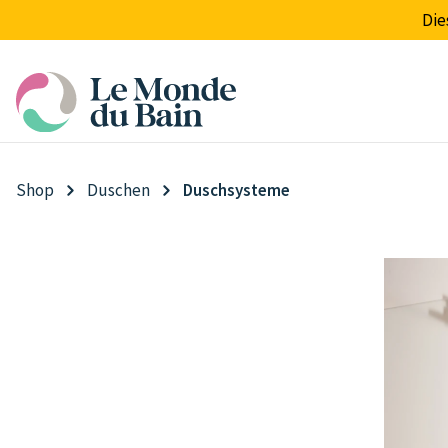
Die
springen
Zur Hauptnavigation springen
Shop
Duschen
Duschsysteme