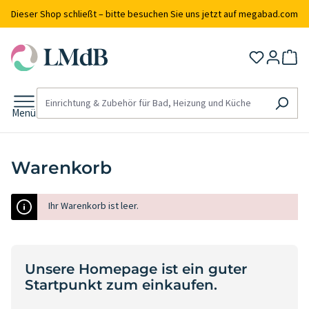
alt springen
Dieser Shop schließt – bitte besuchen Sie uns jetzt auf megabad.com
Menü
Warenkorb
Ihr Warenkorb ist leer.
Unsere Homepage ist ein guter
Startpunkt zum einkaufen.